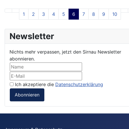
1
2
3
4
5
6
7
8
9
10
Newsletter
Nichts mehr verpassen, jetzt den Sirnau Newsletter
abonnieren.
Ich akzeptiere die
Datenschutzerklärung
Abonnieren