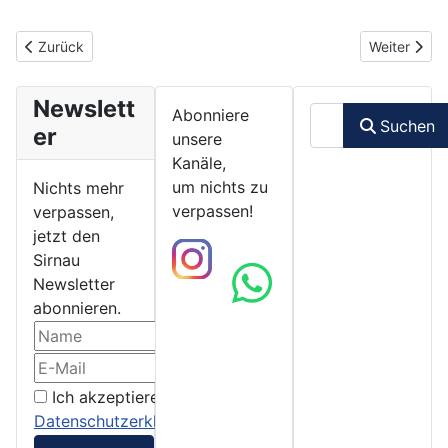
Vorheriger Beitrag: 03.02.2023 - Mängelmelder der Stadt Esslin
Nächster Bei
Zurück
Weiter
Newslett
Suchen
Abonniere
Suchen
er
unsere
Kanäle,
um nichts zu
Nichts mehr
verpassen!
verpassen,
jetzt den
Sirnau
Newsletter
abonnieren.
Ich akzeptiere die
Datenschutzerklärung