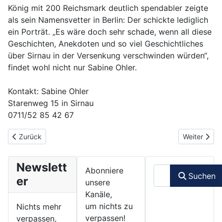
König mit 200 Reichsmark deutlich spendabler zeigte
als sein Namensvetter in Berlin: Der schickte lediglich
ein Porträt. „Es wäre doch sehr schade, wenn all diese
Geschichten, Anekdoten und so viel Geschichtliches
über Sirnau in der Versenkung verschwinden würden“,
findet wohl nicht nur Sabine Ohler.
Kontakt: Sabine Ohler
Starenweg 15 in Sirnau
0711/52 85 42 67
Vorheriger Beitrag: Hundehaltung - Hund und Mensch in Essling
Nächster Be
Zurück
Weiter
Newslett
Suchen
Abonniere
Suchen
er
unsere
Kanäle,
um nichts zu
Nichts mehr
verpassen!
verpassen,