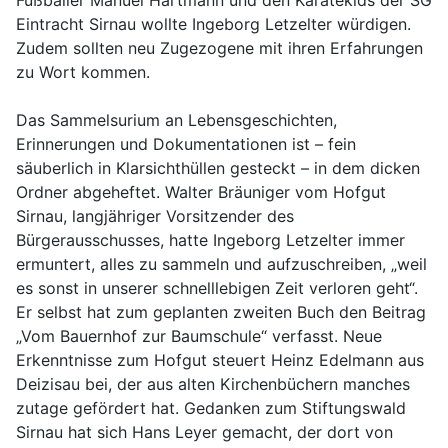
Fußballer Manuel Hartmann und den Karatekids der SG
Eintracht Sirnau wollte Ingeborg Letzelter würdigen.
Zudem sollten neu Zugezogene mit ihren Erfahrungen
zu Wort kommen.
Das Sammelsurium an Lebensgeschichten,
Erinnerungen und Dokumentationen ist – fein
säuberlich in Klarsichthüllen gesteckt – in dem dicken
Ordner abgeheftet. Walter Bräuniger vom Hofgut
Sirnau, langjähriger Vorsitzender des
Bürgerausschusses, hatte Ingeborg Letzelter immer
ermuntert, alles zu sammeln und aufzuschreiben, „weil
es sonst in unserer schnelllebigen Zeit verloren geht“.
Er selbst hat zum geplanten zweiten Buch den Beitrag
„Vom Bauernhof zur Baumschule“ verfasst. Neue
Erkenntnisse zum Hofgut steuert Heinz Edelmann aus
Deizisau bei, der aus alten Kirchenbüchern manches
zutage gefördert hat. Gedanken zum Stiftungswald
Sirnau hat sich Hans Leyer gemacht, der dort von