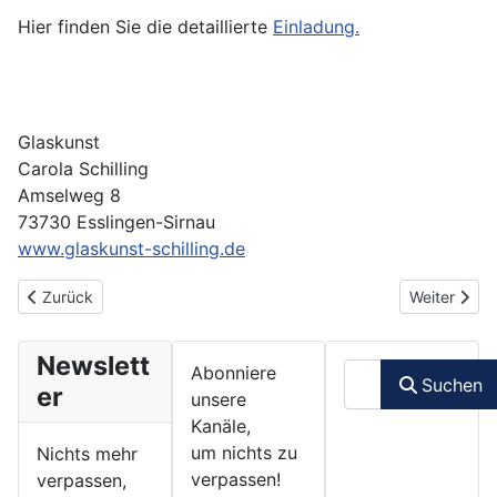
Hier finden Sie die detaillierte
Einladung.
Glaskunst
Carola Schilling
Amselweg 8
73730 Esslingen-Sirnau
www.glaskunst-schilling.de
Vorheriger Beitrag: Weihnachtsgrüße 2012
Nächster Be
Zurück
Weiter
Newslett
Suchen
Abonniere
Suchen
er
unsere
Kanäle,
um nichts zu
Nichts mehr
verpassen!
verpassen,