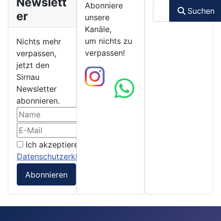
Newslett
Suchen
Abonniere
Suchen
er
unsere
Kanäle,
um nichts zu
Nichts mehr
verpassen!
verpassen,
jetzt den
Sirnau
Newsletter
abonnieren.
Ich akzeptiere die
Datenschutzerklärung
Abonnieren