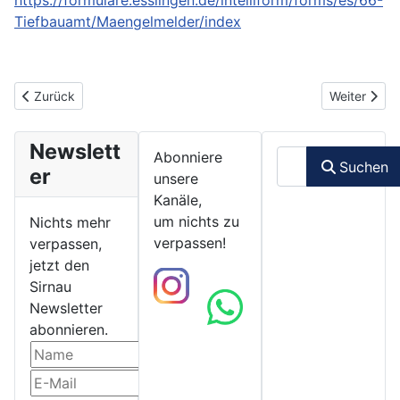
https://formulare.esslingen.de/intelliform/forms/es/66-
Tiefbauamt/Maengelmelder/index
Vorheriger Beitrag: Bürgerservice
Nächster Be
Zurück
Weiter
Newslett
Suchen
Abonniere
Suchen
er
unsere
Kanäle,
um nichts zu
Nichts mehr
verpassen!
verpassen,
jetzt den
Sirnau
Newsletter
abonnieren.